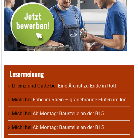
Lesermeinung
I.Heinz und Gatte
bei
Eine Ära ist zu Ende in Rott
Michl
bei
Ebbe im Rhein – grauebraune Fluten im Inn
Michl
bei
Ab Montag: Baustelle an der B15
Michl
bei
Ab Montag: Baustelle an der B15