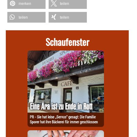
merken
teilen
teilen
teilen
Schaufenster