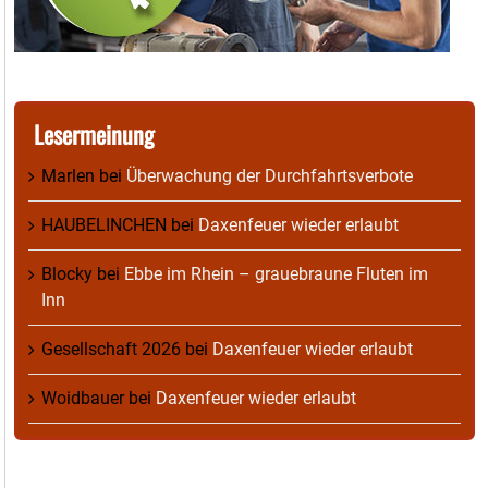
Lesermeinung
Marlen
bei
Überwachung der Durchfahrtsverbote
HAUBELINCHEN
bei
Daxenfeuer wieder erlaubt
Blocky
bei
Ebbe im Rhein – grauebraune Fluten im
Inn
Gesellschaft 2026
bei
Daxenfeuer wieder erlaubt
Woidbauer
bei
Daxenfeuer wieder erlaubt