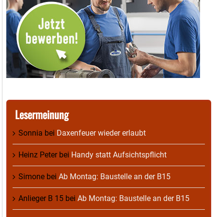
Lesermeinung
Sonnia
bei
Daxenfeuer wieder erlaubt
Heinz Peter
bei
Handy statt Aufsichtspflicht
Simone
bei
Ab Montag: Baustelle an der B15
Anlieger B 15
bei
Ab Montag: Baustelle an der B15