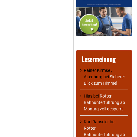
Lesermeinung
Rainer Kirmse ,
Altenburg
bei
Sicherer
Blick zum Himmel
Hias
bei
Rotter
Bahnunterführung ab
Montag voll gesperrt
Karl Ranseier
bei
Rotter
Bahnunterführung ab