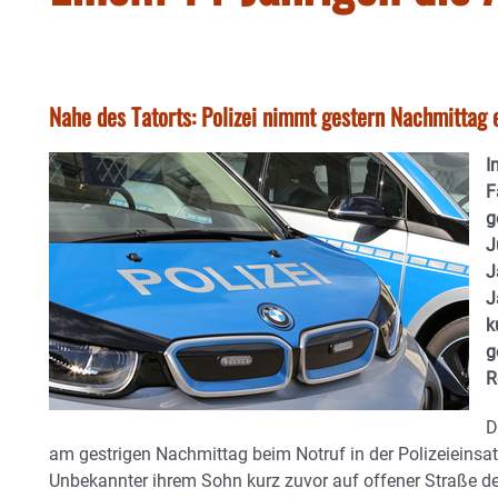
Nahe des Tatorts: Polizei nimmt gestern Nachmittag e
I
F
g
J
J
J
k
g
R
D
am gestrigen Nachmittag beim Notruf in der Polizeieinsat
Unbekannter ihrem Sohn kurz zuvor auf offener Straße d