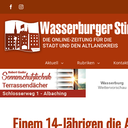
Skip
Facebook
Instagram
to
content
Aktuell
Rubriken
Kontakt
Einem 14-Jährigen die 