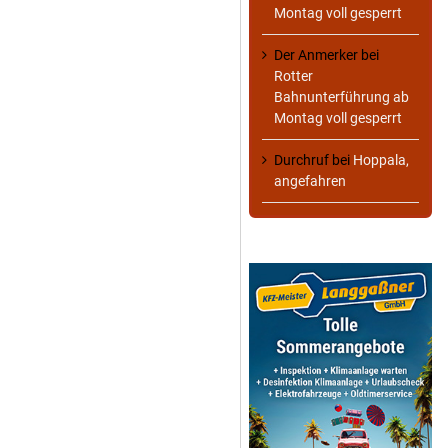
Montag voll gesperrt
Der Anmerker
bei
Rotter
Bahnunterführung ab
Montag voll gesperrt
Durchruf
bei
Hoppala,
angefahren