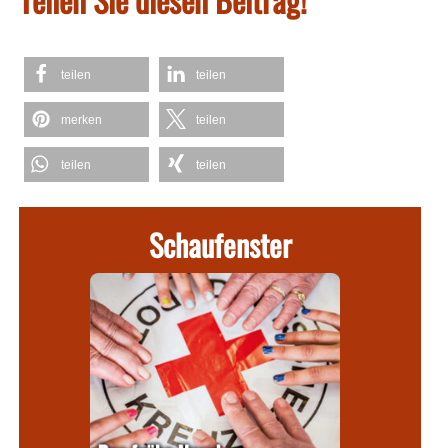
teilen
teilen
merken
teilen
teilen
teilen
Schaufenster