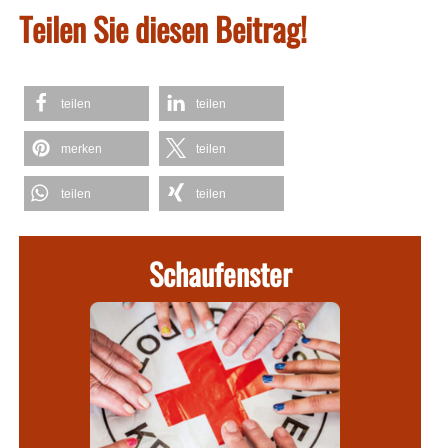
Teilen Sie diesen Beitrag!
teilen
teilen
merken
teilen
teilen
teilen
Schaufenster