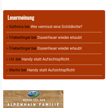
Lesermeinung
Kathrina
bei
Wer vermisst eine Schildkröte?
Friebertinger
bei
Daxenfeuer wieder erlaubt
Friebertinger
bei
Daxenfeuer wieder erlaubt
I.H.
bei
Handy statt Aufsichtspflicht
Martin
bei
Handy statt Aufsichtspflicht