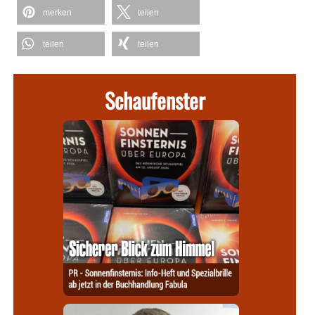
merken
teilen
teilen
teilen
Schaufenster