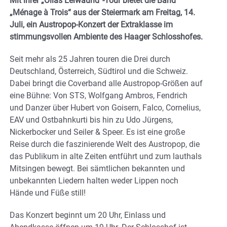
Mit ihrer „Ollas Leiwaund“-Tour bietet die Band
„Ménage à Trois“ aus der Steiermark am Freitag, 14.
Juli, ein Austropop-Konzert der Extraklasse im
stimmungsvollen Ambiente des Haager Schlosshofes.
Seit mehr als 25 Jahren touren die Drei durch
Deutschland, Österreich, Südtirol und die Schweiz.
Dabei bringt die Coverband alle Austropop-Größen auf
eine Bühne: Von STS, Wolfgang Ambros, Fendrich
und Danzer über Hubert von Goisern, Falco, Cornelius,
EAV und Ostbahnkurti bis hin zu Udo Jürgens,
Nickerbocker und Seiler & Speer. Es ist eine große
Reise durch die faszinierende Welt des Austropop, die
das Publikum in alte Zeiten entführt und zum lauthals
Mitsingen bewegt. Bei sämtlichen bekannten und
unbekannten Liedern halten weder Lippen noch
Hände und Füße still!
Das Konzert beginnt um 20 Uhr, Einlass und