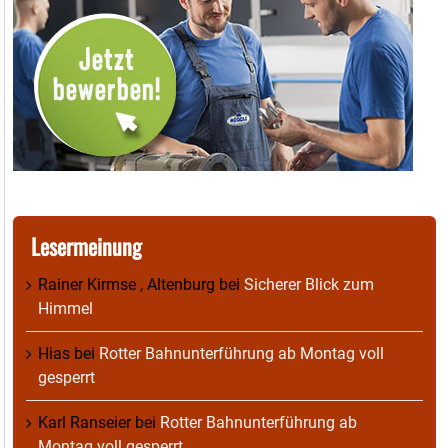
Lesermeinung
Rainer Kirmse , Altenburg
bei
Sicherer Blick zum
Himmel
Hias
bei
Rotter Bahnunterführung ab Montag voll
gesperrt
Karl Ranseier
bei
Rotter Bahnunterführung ab
Montag voll gesperrt