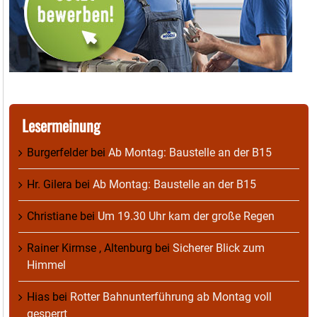
Lesermeinung
Burgerfelder
bei
Ab Montag: Baustelle an der B15
Hr. Gilera
bei
Ab Montag: Baustelle an der B15
Christiane
bei
Um 19.30 Uhr kam der große Regen
Rainer Kirmse , Altenburg
bei
Sicherer Blick zum
Himmel
Hias
bei
Rotter Bahnunterführung ab Montag voll
gesperrt