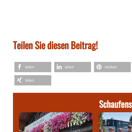
Teilen Sie diesen Beitrag!
teilen
teilen
merken
teilen
Schaufens