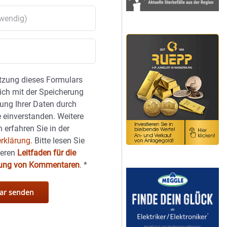
tzung dieses Formulars
sich mit der Speicherung
ung Ihrer Daten durch
 einverstanden. Weitere
 erfahren Sie in der
rklärung.
Bitte lesen Sie
seren
Leitfaden für die
hung von Kommentaren
.
*