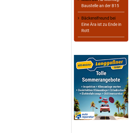
Baustelle an der B15
Bäckereifreund
bei
Eine Ära ist zu Ende in
Rott