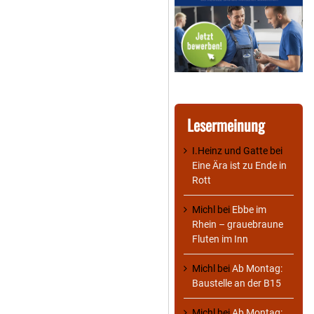
Lesermeinung
I.Heinz und Gatte
bei
Eine Ära ist zu Ende in
Rott
Michl
bei
Ebbe im
Rhein – grauebraune
Fluten im Inn
Michl
bei
Ab Montag:
Baustelle an der B15
Michl
bei
Ab Montag: