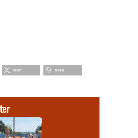
teilen
teilen
ter