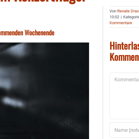
Von
Renate Drax
10:02
|
Kategori
Kommentare
 kommenden Wochenende
Hinterla
Kommen
Kommentar