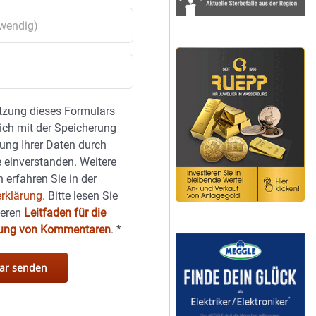
tzung dieses Formulars
sich mit der Speicherung
ung Ihrer Daten durch
 einverstanden. Weitere
 erfahren Sie in der
rklärung.
Bitte lesen Sie
seren
Leitfaden für die
hung von Kommentaren
.
*