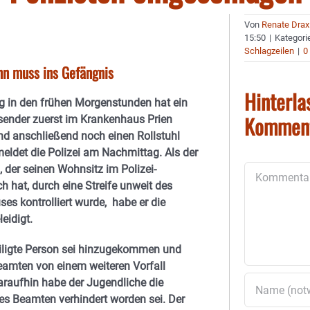
Von
Renate Drax
15:50
|
Kategori
Schlagzeilen
|
0
nn muss ins Gefängnis
Hinterla
 in den frühen Morgenstunden hat ein
Kommen
ender zuerst im Krankenhaus Prien
und anschließend noch einen Rollstuhl
meldet die Polizei am Nachmittag. Als der
 der seinen Wohnsitz im Polizei-
Kommentar
h hat, durch eine Streife unweit des
es kontrolliert wurde, habe er die
eidigt.
iligte Person sei hinzugekommen und
amten von einem weiteren Vorfall
Daraufhin habe der Jugendliche die
nes Beamten verhindert worden sei. Der