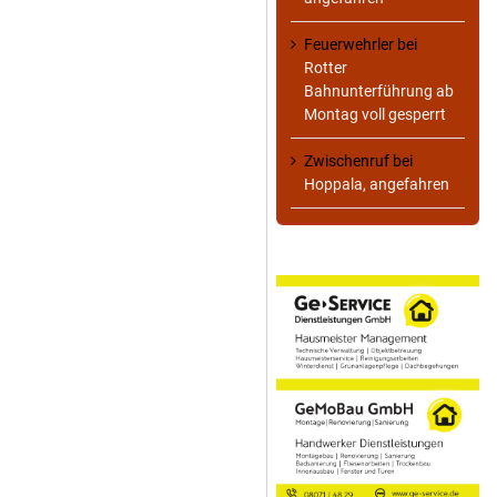
Feuerwehrler
bei
Rotter
Bahnunterführung ab
Montag voll gesperrt
Zwischenruf
bei
Hoppala, angefahren