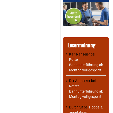
Lesermeinung
Karl Ranseier
bei
Rotter
Bahnunterführung ab
Montag voll gesperrt
Der Anmerker
bei
Rotter
Bahnunterführung ab
Montag voll gesperrt
Durchruf
bei
Hoppala,
angefahren