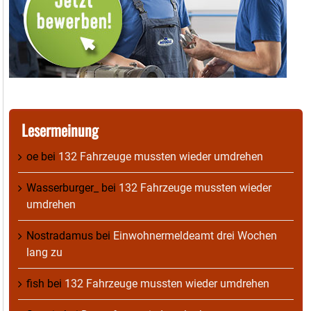
Lesermeinung
oe
bei
132 Fahrzeuge mussten wieder umdrehen
Wasserburger_
bei
132 Fahrzeuge mussten wieder
umdrehen
Nostradamus
bei
Einwohnermeldeamt drei Wochen
lang zu
fish
bei
132 Fahrzeuge mussten wieder umdrehen