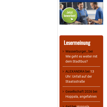
Lesermeinung
Wasserburger_
bei
Wie geht es weiter mit
dem Stadtbus?
ALEXANDRA
bei
13
Uhr: Unfall auf der
Staatsstraße
Gesellschaft 2026
bei
Hoppala, angefahren
4×4
bei
Hoppala,