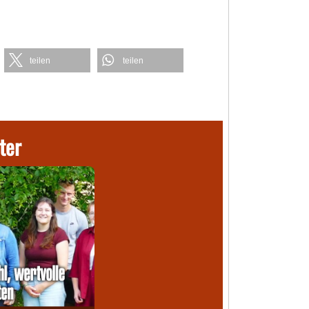
teilen
teilen
ter