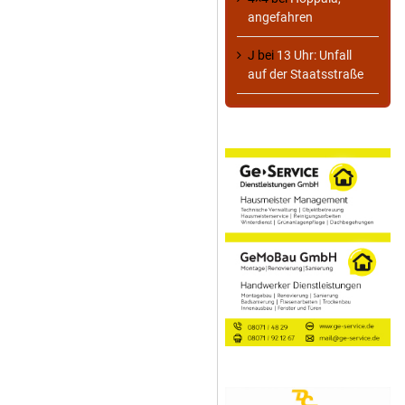
angefahren
J
bei
13 Uhr: Unfall
auf der Staatsstraße