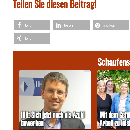
Teilen Sie diesen Beitrag!
teilen
teilen
merken
teilen
Schaufens