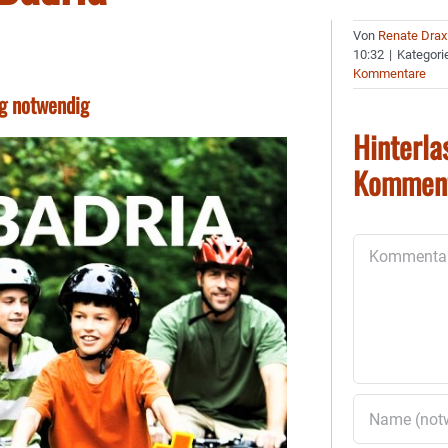
Von
Renate Drax
10:32
|
Kategori
Kommentare
ng notwendig
Hinterla
Kommen
Kommentar