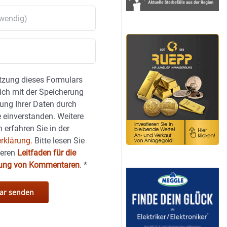
tzung dieses Formulars
sich mit der Speicherung
ung Ihrer Daten durch
 einverstanden. Weitere
 erfahren Sie in der
rklärung.
Bitte lesen Sie
seren
Leitfaden für die
hung von Kommentaren
.
*