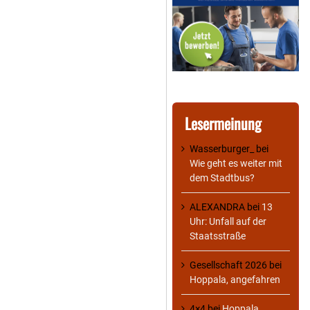
Lesermeinung
Wasserburger_
bei
Wie geht es weiter mit
dem Stadtbus?
ALEXANDRA
bei
13
Uhr: Unfall auf der
Staatsstraße
Gesellschaft 2026
bei
Hoppala, angefahren
4×4
bei
Hoppala,