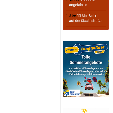
angefahren
J
bei
13 Uhr: Unfall
auf der Staatsstraße