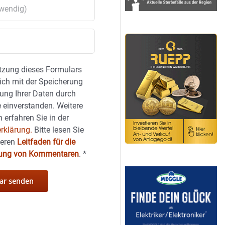
tzung dieses Formulars
sich mit der Speicherung
ung Ihrer Daten durch
 einverstanden. Weitere
 erfahren Sie in der
rklärung.
Bitte lesen Sie
seren
Leitfaden für die
hung von Kommentaren
.
*