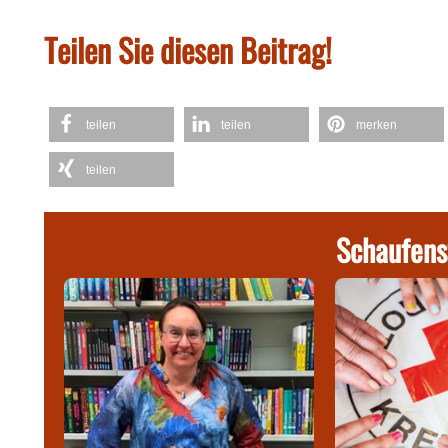
Teilen Sie diesen Beitrag!
teilen
teilen
merken
teilen
Schaufens