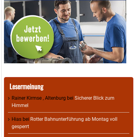
Lesermeinung
Rainer Kirmse , Altenburg
bei
Sicherer Blick zum
Himmel
Hias
bei
Rotter Bahnunterführung ab Montag voll
gesperrt