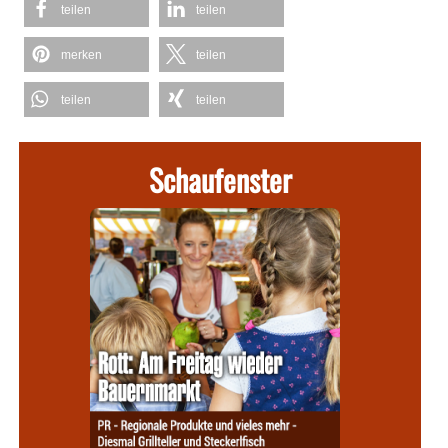
teilen
teilen
merken
teilen
teilen
teilen
Schaufenster