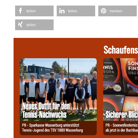
teilen
teilen
merken
teilen
Schaufens