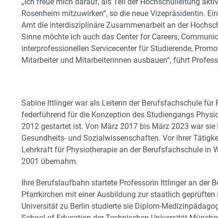
„Ich freue mich darauf, als Teil der Hochschulleitung akt
Rosenheim mitzuwirken“, so die neue Vizepräsidentin. Ein
Amt die interdisziplinäre Zusammenarbeit an der Hochsch
Sinne möchte ich auch das Center for Careers, Communi
interprofessionellen Servicecenter für Studierende, Prom
Mitarbeiter und Mitarbeiterinnen ausbauen“, führt Professo
Sabine Ittlinger war als Leiterin der Berufsfachschule fü
federführend für die Konzeption des Studiengangs Physiot
2012 gestartet ist. Von März 2017 bis März 2023 war sie
Gesundheits- und Sozialwissenschaften. Vor ihrer Tätigke
Lehrkraft für Physiotherapie an der Berufsfachschule in 
2001 übernahm.
Ihre Berufslaufbahn startete Professorin Ittlinger an der 
Pfarrkirchen mit einer Ausbildung zur staatlich geprüft
Universität zu Berlin studierte sie Diplom-Medizinpädagog
School of Education der Technischen Universität Münche