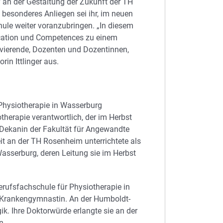
iv an der Gestaltung der Zukunft der TH
 besonderes Anliegen sei ihr, im neuen
ule weiter voranzubringen. „In diesem
cation und Competences zu einem
ovierende, Dozenten und Dozentinnen,
rin Ittlinger aus.
r Physiotherapie in Wasserburg
herapie verantwortlich, der im Herbst
 Dekanin der Fakultät für Angewandte
it an der TH Rosenheim unterrichtete als
Wasserburg, deren Leitung sie im Herbst
Berufsfachschule für Physiotherapie in
en Krankengymnastin. An der Humboldt-
ik. Ihre Doktorwürde erlangte sie an der
n.