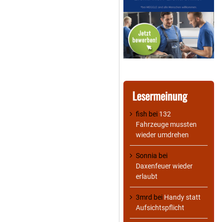
Lesermeinung
fish
bei
132
Fahrzeuge mussten
wieder umdrehen
Sonnia
bei
Daxenfeuer wieder
erlaubt
3mrd
bei
Handy statt
Aufsichtspflicht