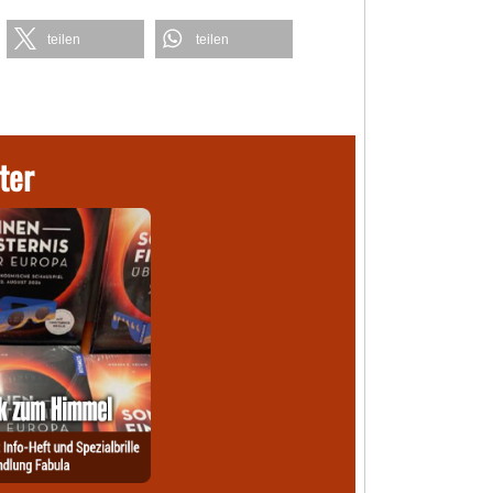
teilen
teilen
ter