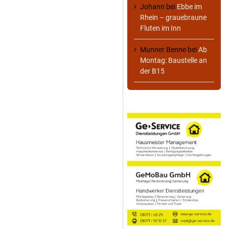
Johann
bei
Ebbe im
Rhein – grauebraune
Fluten im Inn
Munner Benne
bei
Ab
Montag: Baustelle an
der B15