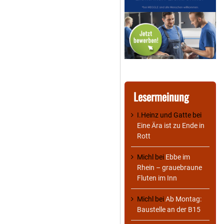
Lesermeinung
I.Heinz und Gatte
bei
Eine Ära ist zu Ende in
Rott
Michl
bei
Ebbe im
Rhein – grauebraune
Fluten im Inn
Michl
bei
Ab Montag:
Baustelle an der B15