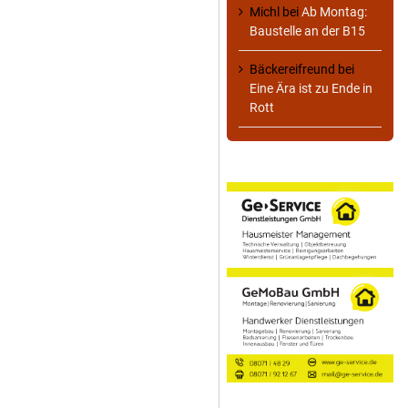
Michl
bei
Ab Montag:
Baustelle an der B15
Bäckereifreund
bei
Eine Ära ist zu Ende in
Rott