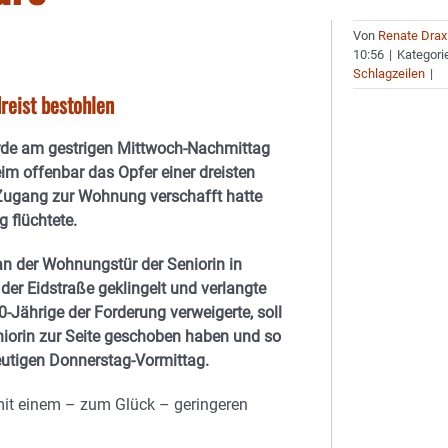
Von
Renate Drax
10:56
|
Kategori
Schlagzeilen
|
reist bestohlen
urde am gestrigen Mittwoch-Nachmittag
im offenbar das Opfer einer dreisten
t Zugang zur Wohnung verschafft hatte
 flüchtete.
an der Wohnungstür der Seniorin in
er Eidstraße geklingelt und verlangte
0-Jährige der Forderung verweigerte, soll
niorin zur Seite geschoben haben und so
eutigen Donnerstag-Vormittag.
mit einem – zum Glück – geringeren