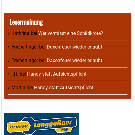
Lesermeinung
Kathrina
bei
Wer vermisst eine Schildkröte?
Friebertinger
bei
Daxenfeuer wieder erlaubt
Friebertinger
bei
Daxenfeuer wieder erlaubt
I.H.
bei
Handy statt Aufsichtspflicht
Martin
bei
Handy statt Aufsichtspflicht