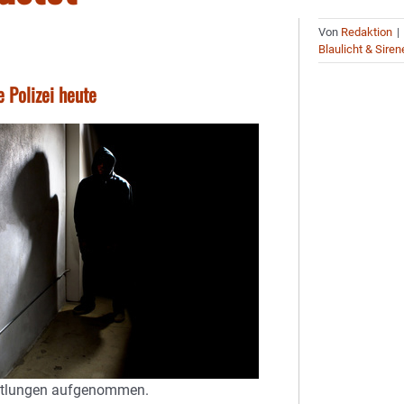
Von
Redaktion
|
Blaulicht & Siren
 Polizei heute
mittlungen aufgenommen.