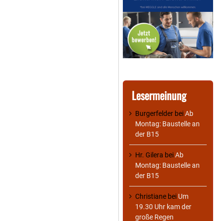
Lesermeinung
Burgerfelder
bei
Ab
Montag: Baustelle an
der B15
Hr. Gilera
bei
Ab
Montag: Baustelle an
der B15
Christiane
bei
Um
19.30 Uhr kam der
große Regen