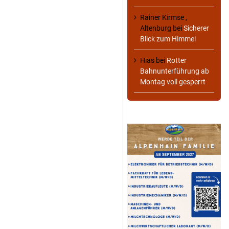
Rainer Kirmse ,
Altenburg
bei
Sicherer
Blick zum Himmel
Hias
bei
Rotter
Bahnunterführung ab
Montag voll gesperrt