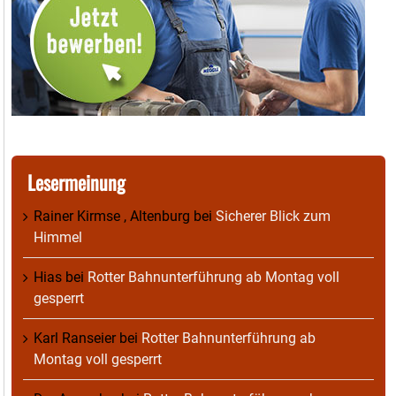
Lesermeinung
Rainer Kirmse , Altenburg
bei
Sicherer Blick zum
Himmel
Hias
bei
Rotter Bahnunterführung ab Montag voll
gesperrt
Karl Ranseier
bei
Rotter Bahnunterführung ab
Montag voll gesperrt