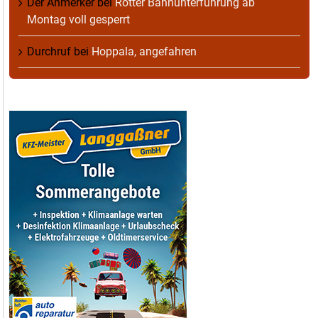
Der Anmerker
bei
Rotter Bahnunterführung ab
Montag voll gesperrt
Durchruf
bei
Hoppala, angefahren