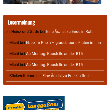
Lesermeinung
I.Heinz und Gatte
bei
Eine Ära ist zu Ende in Rott
Michl
bei
Ebbe im Rhein – grauebraune Fluten im Inn
Michl
bei
Ab Montag: Baustelle an der B15
Michl
bei
Ab Montag: Baustelle an der B15
Bäckereifreund
bei
Eine Ära ist zu Ende in Rott