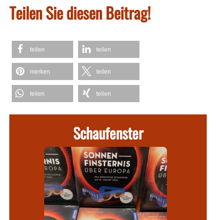
Teilen Sie diesen Beitrag!
teilen
teilen
merken
teilen
teilen
teilen
Schaufenster