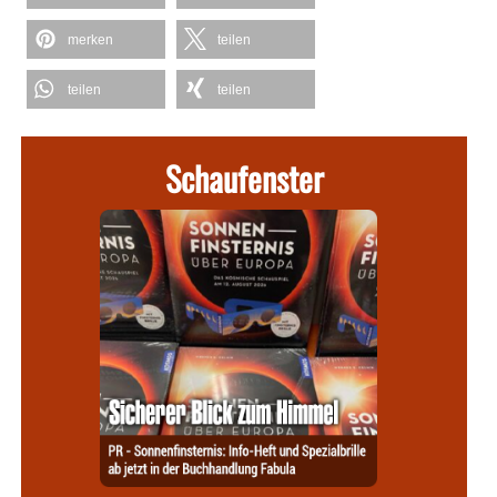
merken
teilen
teilen
teilen
Schaufenster