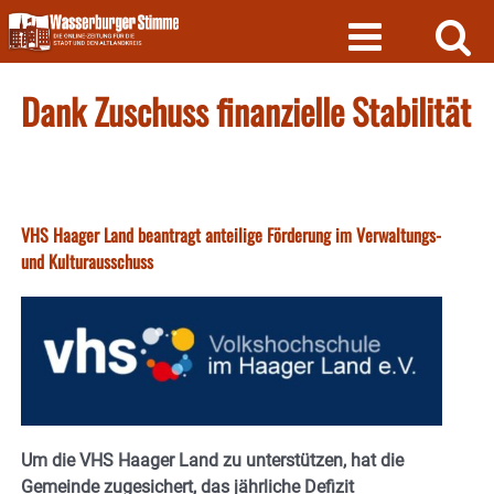
Skip
to
content
Dank Zuschuss finanzielle Stabilität
VHS Haager Land beantragt anteilige Förderung im Verwaltungs-
und Kulturausschuss
Um die VHS Haager Land zu unterstützen, hat die
Gemeinde zugesichert, das jährliche Defizit