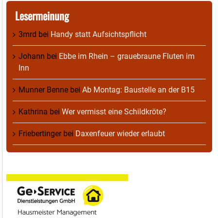
Lesermeinung
3mrd
bei
Handy statt Aufsichtspflicht
Johann
bei
Ebbe im Rhein – grauebraune Fluten im
Inn
Munner Benne
bei
Ab Montag: Baustelle an der B15
Kathrina
bei
Wer vermisst eine Schildkröte?
Friebertinger
bei
Daxenfeuer wieder erlaubt