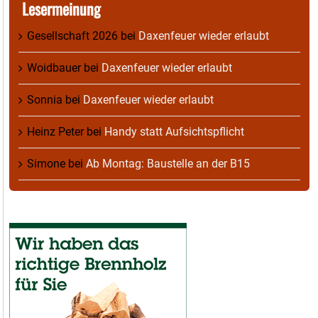
Lesermeinung
Gesellschaft 2026
bei
Daxenfeuer wieder erlaubt
Woidbauer
bei
Daxenfeuer wieder erlaubt
Sonnia
bei
Daxenfeuer wieder erlaubt
Heinz Peter
bei
Handy statt Aufsichtspflicht
Simone
bei
Ab Montag: Baustelle an der B15