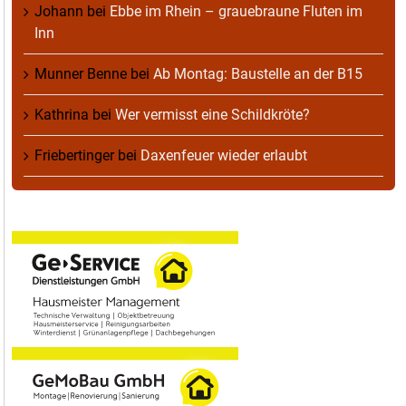
Johann
bei
Ebbe im Rhein – grauebraune Fluten im
Inn
Munner Benne
bei
Ab Montag: Baustelle an der B15
Kathrina
bei
Wer vermisst eine Schildkröte?
Friebertinger
bei
Daxenfeuer wieder erlaubt