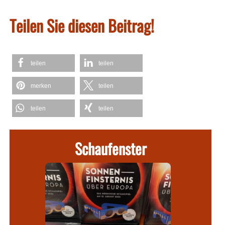
Teilen Sie diesen Beitrag!
teilen
teilen
merken
teilen
teilen
teilen
Schaufenster