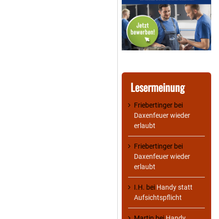
Lesermeinung
Friebertinger
bei
Daxenfeuer wieder
erlaubt
Friebertinger
bei
Daxenfeuer wieder
erlaubt
I.H.
bei
Handy statt
Aufsichtspflicht
Martin
bei
Handy