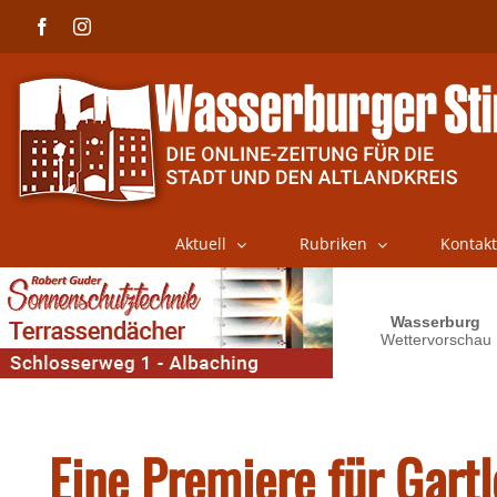
Skip
Facebook
Instagram
to
content
Aktuell
Rubriken
Kontakt
Eine Premiere für Gartl