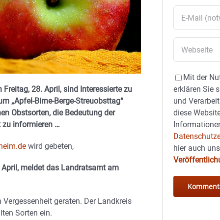
Mit der Nu
eitag, 28. April, sind Interessierte zu
erklären Sie 
um „Apfel-Birne-Berge-Streuobsttag“
und Verarbeit
en Obstsorten, die Bedeutung der
diese Website
 zu informieren …
Informationen
Datenschutze
heim.de
wird gebeten,
hier auch un
Veröffentlic
 April, meldet das Landratsamt am
in Vergessenheit geraten. Der Landkreis
lten Sorten ein.