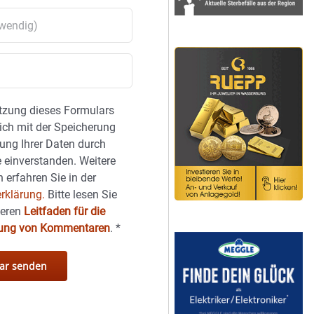
tzung dieses Formulars
sich mit der Speicherung
ung Ihrer Daten durch
 einverstanden. Weitere
 erfahren Sie in der
rklärung.
Bitte lesen Sie
seren
Leitfaden für die
hung von Kommentaren
.
*