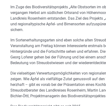
Im Zuge des Biodiversitätsprojekts „Alte Obstsorten im o
vergangen Herbst am südlichen Ortsrand von Höhenmoos 
Landkreis Rosenheim entstanden. Das Ziel des Projekts „Ap
und regionaltypische Apfel- und Birnensorten aufzuspüren
sichern.
Im Sortenerhaltungsgarten sind eben solche alten Streuob
Veranstaltung am Freitag können Interessierte erstmals b
Hintergründe und die Fortschritte sehen und erfahren.
Georg Loferer gehen bei der Führung und bei einem ansc
Bedeutung von Streuobstwiesen und der wiederentdeckten
Die vielseitigen Verwertungsmöglichkeiten von regionalem
zeigen. Wie Äpfel als vielfältige Zutat genussvoll auf d
herzhaft – gibt es vorab bei der Präsentation eines Koch
Streuobstberater des Landkreises Rosenheim, Martin Lan
Bichler-Öttl, Projektmanagerin des Biodiversitätsprojektes 