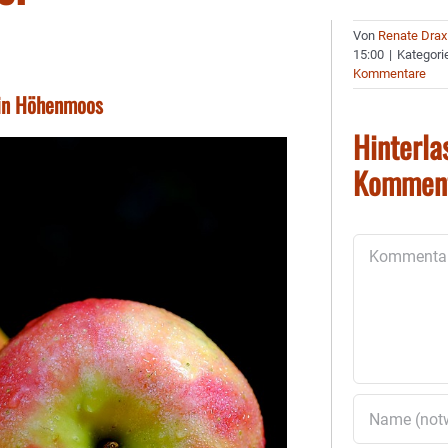
Von
Renate Drax
15:00
|
Kategori
Kommentare
 in Höhenmoos
Hinterla
Kommen
Kommentar