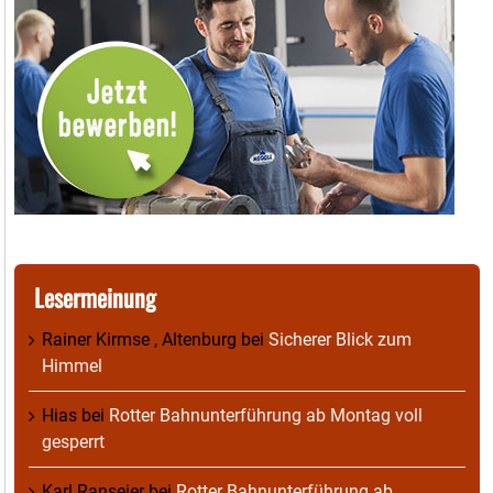
Lesermeinung
Rainer Kirmse , Altenburg
bei
Sicherer Blick zum
Himmel
Hias
bei
Rotter Bahnunterführung ab Montag voll
gesperrt
Karl Ranseier
bei
Rotter Bahnunterführung ab