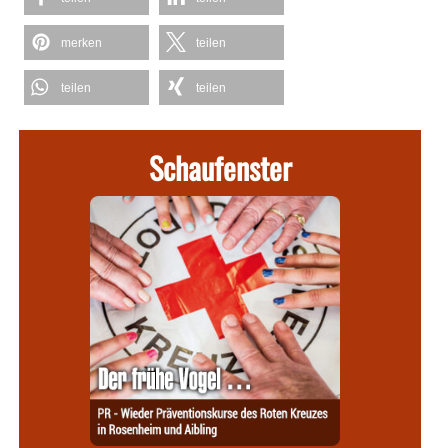
merken
teilen
teilen
teilen
Schaufenster