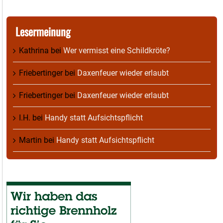
Lesermeinung
Kathrina
bei
Wer vermisst eine Schildkröte?
Friebertinger
bei
Daxenfeuer wieder erlaubt
Friebertinger
bei
Daxenfeuer wieder erlaubt
I.H.
bei
Handy statt Aufsichtspflicht
Martin
bei
Handy statt Aufsichtspflicht