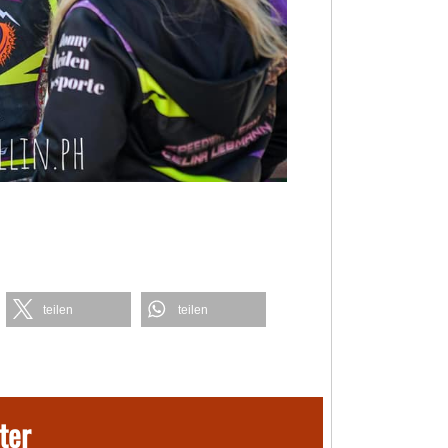
teilen
teilen
ter