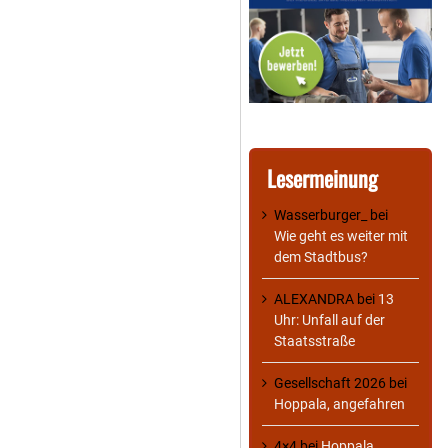
Lesermeinung
Wasserburger_
bei
Wie geht es weiter mit
dem Stadtbus?
ALEXANDRA
bei
13
Uhr: Unfall auf der
Staatsstraße
Gesellschaft 2026
bei
Hoppala, angefahren
4×4
bei
Hoppala,