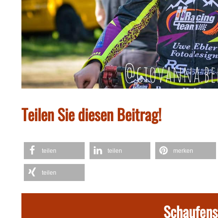
Teilen Sie diesen Beitrag!
teilen
teilen
merken
teilen
Schaufens