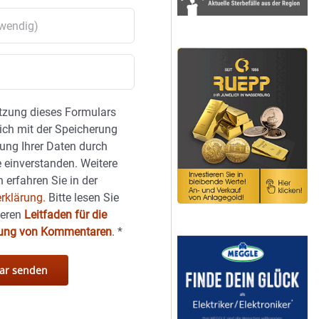
tzung dieses Formulars
sich mit der Speicherung
ung Ihrer Daten durch
 einverstanden. Weitere
 erfahren Sie in der
rklärung.
Bitte lesen Sie
seren
Leitfaden für die
hung von Kommentaren
.
*