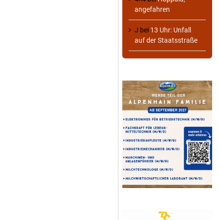
angefahren
J
bei
13 Uhr: Unfall
auf der Staatsstraße