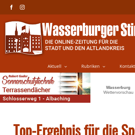
Skip
Facebook
Instagram
to
content
Aktuell
Rubriken
Kontakt
Top-Ergebnis für die S