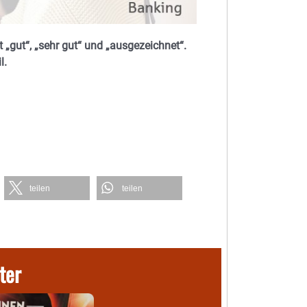
 „gut“, „sehr gut“ und „ausgezeichnet“.
l.
teilen
teilen
ter