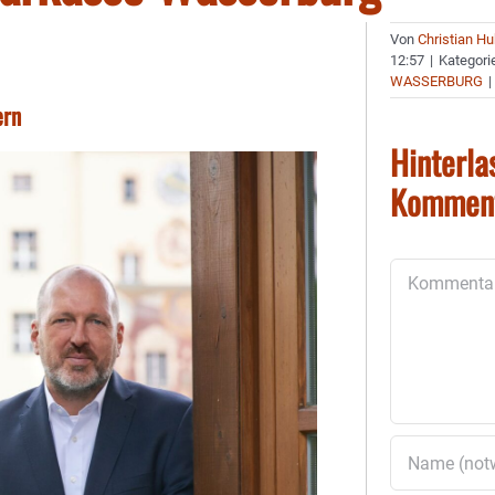
Von
Christian H
12:57
|
Kategori
WASSERBURG
|
ern
Hinterla
Kommen
Kommentar