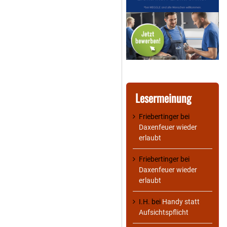
Lesermeinung
Friebertinger
bei
Daxenfeuer wieder
erlaubt
Friebertinger
bei
Daxenfeuer wieder
erlaubt
I.H.
bei
Handy statt
Aufsichtspflicht