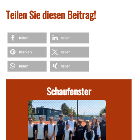
Teilen Sie diesen Beitrag!
teilen
teilen
merken
teilen
teilen
teilen
Schaufenster