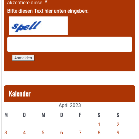
*
akzeptiere diese.
Bitte diesen Text hier unten eingeben:
Kalender
April 2023
M
D
M
D
F
S
S
1
2
3
4
5
6
7
8
9