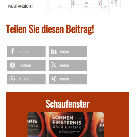
Teilen Sie diesen Beitrag!
teilen
teilen
merken
teilen
teilen
teilen
Schaufenster