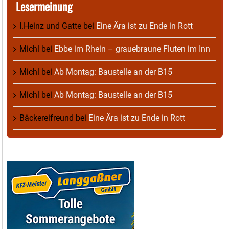
Lesermeinung
I.Heinz und Gatte
bei
Eine Ära ist zu Ende in Rott
Michl
bei
Ebbe im Rhein – grauebraune Fluten im Inn
Michl
bei
Ab Montag: Baustelle an der B15
Michl
bei
Ab Montag: Baustelle an der B15
Bäckereifreund
bei
Eine Ära ist zu Ende in Rott