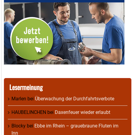
Lesermeinung
Marlen
bei
Überwachung der Durchfahrtsverbote
HAUBELINCHEN
bei
Daxenfeuer wieder erlaubt
Blocky
bei
Ebbe im Rhein – grauebraune Fluten im
Inn