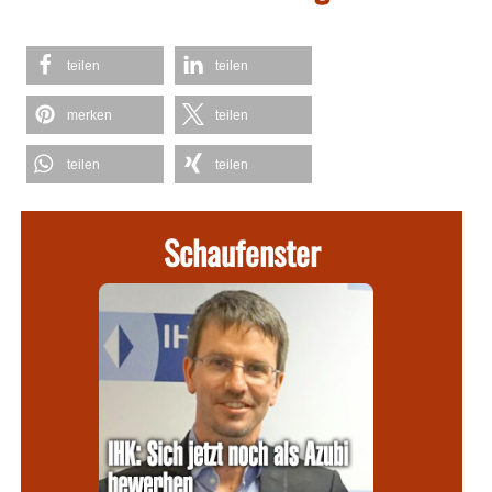
teilen
teilen
merken
teilen
teilen
teilen
Schaufenster