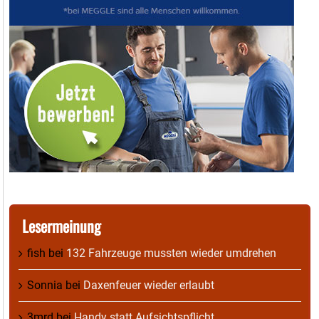
Lesermeinung
fish
bei
132 Fahrzeuge mussten wieder umdrehen
Sonnia
bei
Daxenfeuer wieder erlaubt
3mrd
bei
Handy statt Aufsichtspflicht