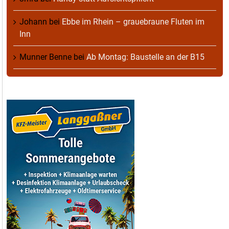
Johann
bei
Ebbe im Rhein – grauebraune Fluten im
Inn
Munner Benne
bei
Ab Montag: Baustelle an der B15