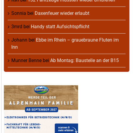
Sonnia
bei
Daxenfeuer wieder erlaubt
3mrd
bei
Handy statt Aufsichtspflicht
Johann
bei
Ebbe im Rhein – grauebraune Fluten im
Inn
Munner Benne
bei
Ab Montag: Baustelle an der B15