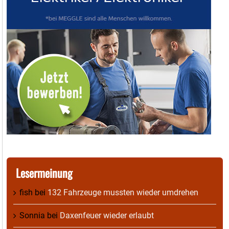
Lesermeinung
fish
bei
132 Fahrzeuge mussten wieder umdrehen
Sonnia
bei
Daxenfeuer wieder erlaubt