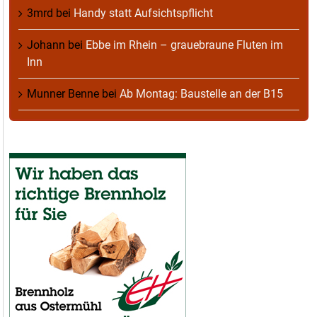
3mrd
bei
Handy statt Aufsichtspflicht
Johann
bei
Ebbe im Rhein – grauebraune Fluten im
Inn
Munner Benne
bei
Ab Montag: Baustelle an der B15