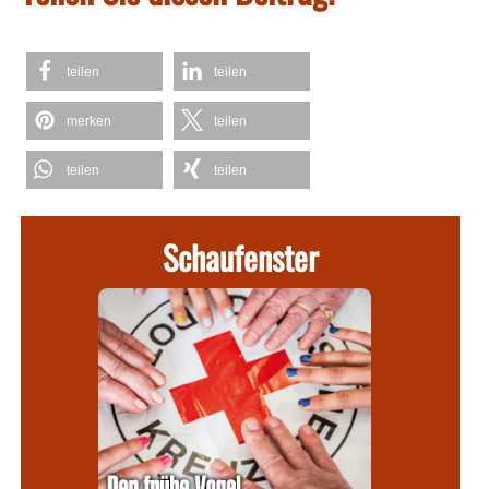
teilen
teilen
merken
teilen
teilen
teilen
Schaufenster