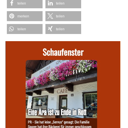
teilen
teilen
merken
teilen
teilen
teilen
Schaufenster