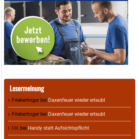
Lesermeinung
Friebertinger
bei
Daxenfeuer wieder erlaubt
Friebertinger
bei
Daxenfeuer wieder erlaubt
I.H.
bei
Handy statt Aufsichtspflicht