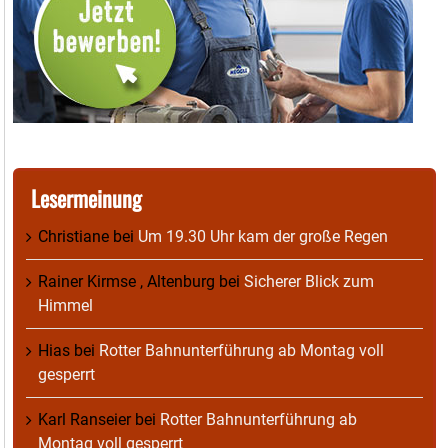
Lesermeinung
Christiane
bei
Um 19.30 Uhr kam der große Regen
Rainer Kirmse , Altenburg
bei
Sicherer Blick zum
Himmel
Hias
bei
Rotter Bahnunterführung ab Montag voll
gesperrt
Karl Ranseier
bei
Rotter Bahnunterführung ab
Montag voll gesperrt