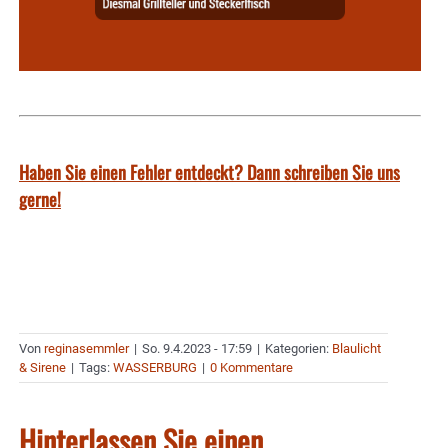
Haben Sie einen Fehler entdeckt? Dann schreiben Sie uns
gerne!
Von
reginasemmler
|
So. 9.4.2023 - 17:59
|
Kategorien:
Blaulicht
& Sirene
|
Tags:
WASSERBURG
|
0 Kommentare
Hinterlassen Sie einen