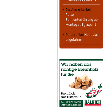
Der Anmerker
bei
Rotter
Bahnunterführung ab
Montag voll gesperrt
Durchruf
bei
Hoppala,
angefahren