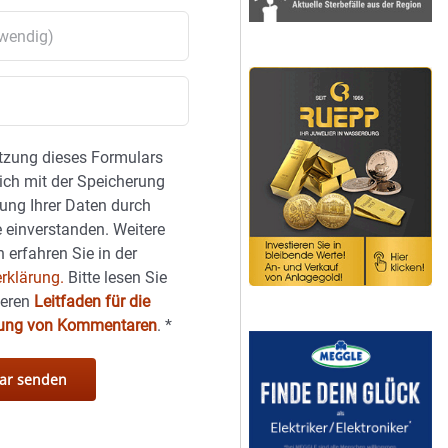
tzung dieses Formulars
sich mit der Speicherung
ung Ihrer Daten durch
 einverstanden. Weitere
 erfahren Sie in der
rklärung.
Bitte lesen Sie
seren
Leitfaden für die
hung von Kommentaren
.
*