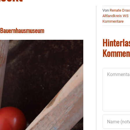
Von
Renate Drax
Altlandkreis WS
Kommentare
im Bauernhausmuseum
Hinterla
Kommen
Kommentar