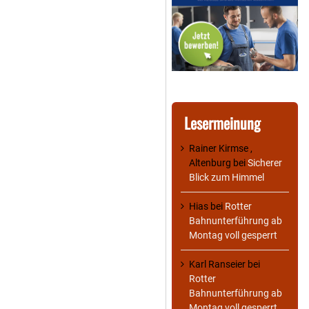
Lesermeinung
Rainer Kirmse ,
Altenburg
bei
Sicherer
Blick zum Himmel
Hias
bei
Rotter
Bahnunterführung ab
Montag voll gesperrt
Karl Ranseier
bei
Rotter
Bahnunterführung ab
Montag voll gesperrt