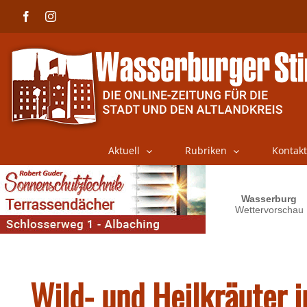
Skip
Facebook
Instagram
to
content
Aktuell
Rubriken
Kontakt
Wild- und Heilkräuter i