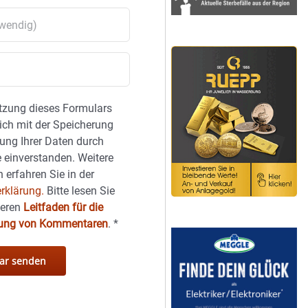
tzung dieses Formulars
sich mit der Speicherung
ung Ihrer Daten durch
 einverstanden. Weitere
 erfahren Sie in der
rklärung.
Bitte lesen Sie
seren
Leitfaden für die
hung von Kommentaren
.
*