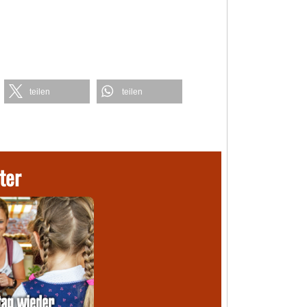
teilen
teilen
ter