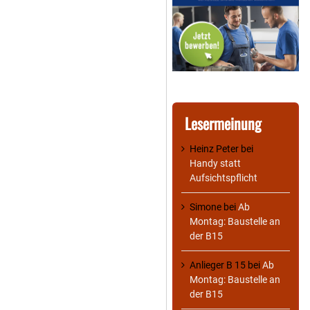
Lesermeinung
Heinz Peter
bei
Handy statt
Aufsichtspflicht
Simone
bei
Ab
Montag: Baustelle an
der B15
Anlieger B 15
bei
Ab
Montag: Baustelle an
der B15