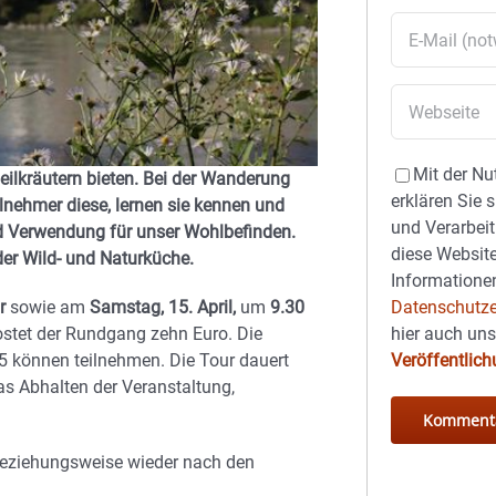
Mit der Nu
eilkräutern bieten. Bei der Wanderung
erklären Sie 
lnehmer diese, lernen sie kennen und
und Verarbeit
d Verwendung für unser Wohlbefinden.
diese Website
er Wild- und Naturküche.
Informationen
Datenschutze
r
sowie am
Samstag, 15. April,
um
9.30
hier auch un
stet der Rundgang zehn Euro. Die
Veröffentlic
5 können teilnehmen. Die Tour dauert
as Abhalten der Veranstaltung,
 beziehungsweise wieder nach den