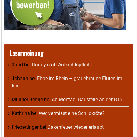
Lesermeinung
3mrd
bei
Handy statt Aufsichtspflicht
Johann
bei
Ebbe im Rhein – grauebraune Fluten im
Inn
Munner Benne
bei
Ab Montag: Baustelle an der B15
Kathrina
bei
Wer vermisst eine Schildkröte?
Friebertinger
bei
Daxenfeuer wieder erlaubt