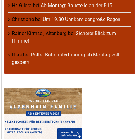
Hr. Gilera
bei
Ab Montag: Baustelle an der B15
Christiane
bei
Um 19.30 Uhr kam der große Regen
Rainer Kirmse , Altenburg
bei
Sicherer Blick zum
Himmel
Hias
bei
Rotter Bahnunterführung ab Montag voll
gesperrt