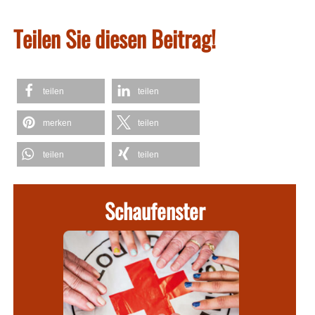
Teilen Sie diesen Beitrag!
teilen
teilen
merken
teilen
teilen
teilen
Schaufenster