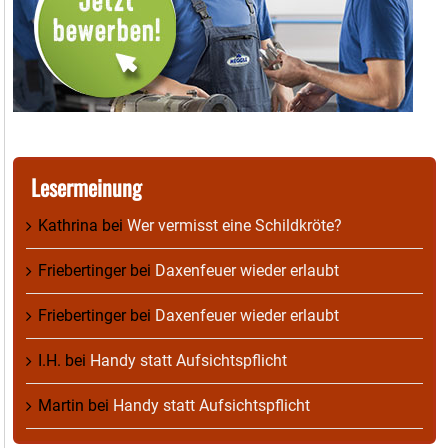
Lesermeinung
Kathrina
bei
Wer vermisst eine Schildkröte?
Friebertinger
bei
Daxenfeuer wieder erlaubt
Friebertinger
bei
Daxenfeuer wieder erlaubt
I.H.
bei
Handy statt Aufsichtspflicht
Martin
bei
Handy statt Aufsichtspflicht