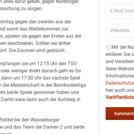
 alles dafür geben, gegen Nördlingen
rraschung zu sorgen.
 Sonntag gegen den zweiten aus der
und somit das Weiterkommen zur
n, spielen sie gegen den Ersten aus der
n beschrieben. Sollten sie dritter
Mit der Nu
fünf. Die Daumen sind gedrückt.
erklären Sie 
und Verarbeit
 empfangen sie um 12:15 Uhr den TSV
diese Website
der weniger direkt danach geht es für
Informationen
 dann um 17:00 Uhr das nächste Spiel
Datenschutze
 die Meisterschaft in der Bezirksoberliga
hier auch un
eils beide Spiele gewonnen haben und
Veröffentlic
. Damit wäre dann auch der Aufstieg in
tstitel bei den Wasserburger
6w und das Team der Damen 2 und beide