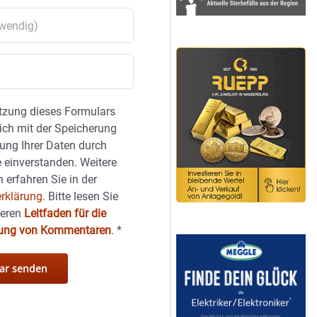
tzung dieses Formulars
sich mit der Speicherung
ung Ihrer Daten durch
 einverstanden. Weitere
 erfahren Sie in der
rklärung.
Bitte lesen Sie
seren
Leitfaden für die
hung von Kommentaren
.
*