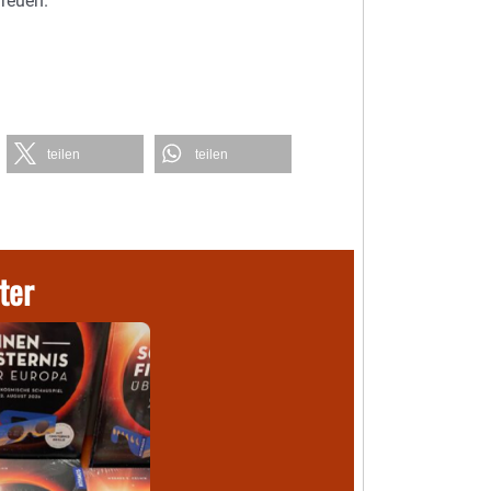
freuen.
teilen
teilen
ter