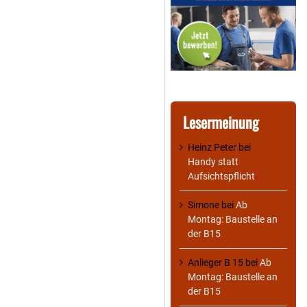
Lesermeinung
Heinz Peter
bei
Handy statt
Aufsichtspflicht
Simone
bei
Ab
Montag: Baustelle an
der B15
Anlieger B 15
bei
Ab
Montag: Baustelle an
der B15