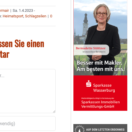
ermair
|
Sa. 1.4.2023 -
n:
Heimatsport
,
Schlagzeilen
|
0
ssen Sie einen
tar