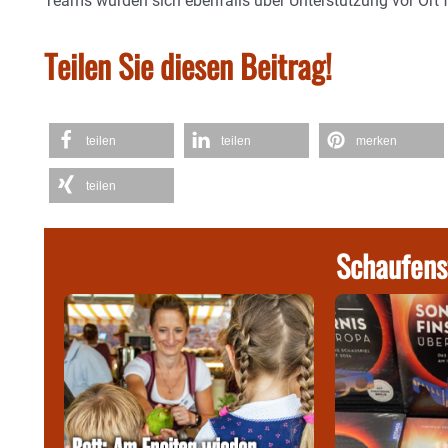
Teams würden sich ebenfalls über Unterstützung vor Ort 
Teilen Sie diesen Beitrag!
teilen
teilen
merken
teilen
Schaufens