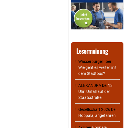
Lesermeinung
Wasserburger_
bei
Wie geht es weiter mit
dem Stadtbus?
ALEXANDRA
bei
13
Uhr: Unfall auf der
Staatsstraße
Gesellschaft 2026
bei
Hoppala, angefahren
4×4
bei
Hoppala,