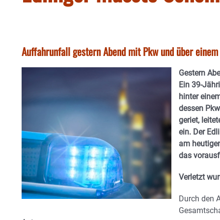
Auffahrunfall gestern Abend mit Pkw und über einem 
Gestern Abe
Ein 39-Jähr
hinter eine
dessen Pkw 
geriet, lei
ein. Der Edl
am heutigen
das vorausf
Verletzt wu
Durch den A
Gesamtscha