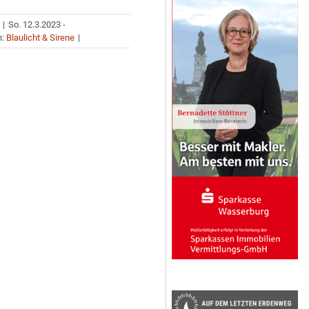
|
So. 12.3.2023 -
n:
Blaulicht & Sirene
|