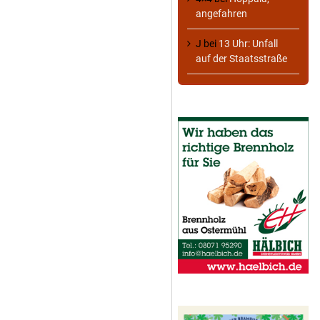
angefahren
J
bei
13 Uhr: Unfall
auf der Staatsstraße