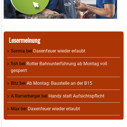
Lesermeinung
Sonnia
bei
Daxenfeuer wieder erlaubt
fish
bei
Rotter Bahnunterführung ab Montag voll
gesperrt
Bitz
bei
Ab Montag: Baustelle an der B15
A Ramerberger
bei
Handy statt Aufsichtspflicht
Max
bei
Daxenfeuer wieder erlaubt