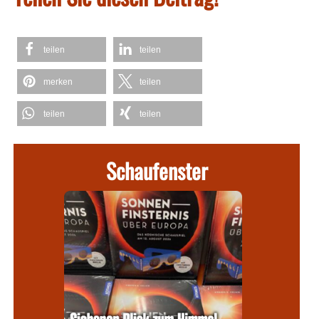
teilen
teilen
merken
teilen
teilen
teilen
Schaufenster