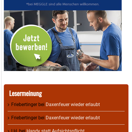
Lesermeinung
Friebertinger
bei
Daxenfeuer wieder erlaubt
Friebertinger
bei
Daxenfeuer wieder erlaubt
I.H.
bei
Handy statt Aufsichtspflicht