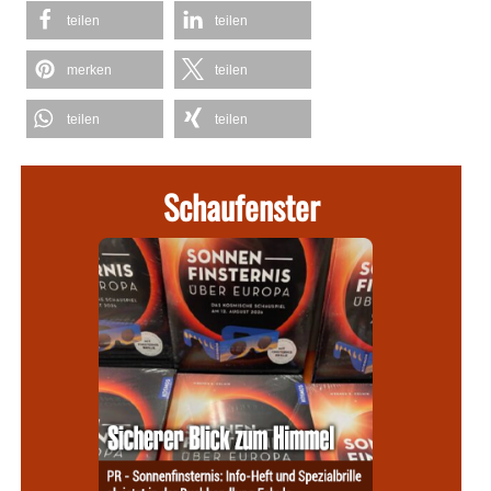
teilen
teilen
merken
teilen
teilen
teilen
Schaufenster